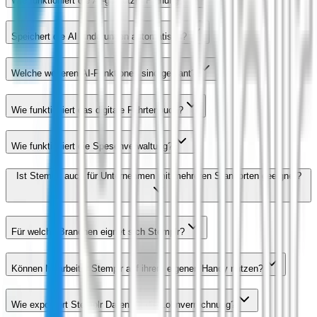
Wie funktioniert die AI-gestützte Planung?
Speichert die AI Änderungen automatisch?
Welche weiteren AI-Funktionen sind geplant?
Wie funktioniert das digitale Fahrtenbuch?
Wie funktioniert die Spesenverwaltung?
Ist Stemplr auch für Unternehmen mit mehreren Standorten geeignet?
Für welche Branchen eignet sich Stemplr?
Können Mitarbeiter Stemplr auf ihrem eigenen Handy nutzen?
Wie exportiert Stemplr Daten für die Lohnverrechnung?