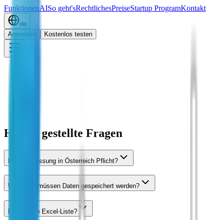
Funktionen
AI
So geht's
Rechtliches
Preise
Startup Program
Kontakt
de
Anmelden
Kostenlos testen
Häufig gestellte Fragen
Ist Zeiterfassung in Österreich Pflicht?
Wie lange müssen Daten gespeichert werden?
Reicht eine Excel-Liste?