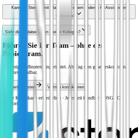
Kann ich Stemplr mit Claude oder einem anderen KI-Assistenten
verbinden?
Sieht die KI dabei Daten meiner Kollegen?
Führen Sie Ihr Team – ohne den
Papierkram.
In wenigen Minuten eingerichtet. Ab Tag eins gesetzeskonform.
Jederzeit kündbar.
Kostenlos testen
Vertrieb kontaktieren
Keine Kreditkarte erforderlich · Jederzeit kündbar · DSGVO-
Konform