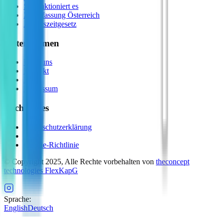
So funktioniert es
Zeiterfassung Österreich
Arbeitszeitgesetz
Unternehmen
Über uns
Kontakt
FAQ
Impressum
Rechtliches
Datenschutzerklärung
AGB
Cookie-Richtlinie
© Copyright 2025, Alle Rechte vorbehalten von
theconcept
technologies FlexKapG
Sprache
:
English
Deutsch