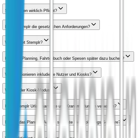
Sind Pausen wirklich Pflicht?
Erfüllt Stemplr die gesetzlichen Anforderungen?
Was kostet Stemplr?
Kann ich Planning, Fahrtenbuch oder Spesen später dazu buchen?
Wie funktionieren inkludierte Nutzer und Kiosks?
Was ist der Kiosk-Modus?
Kann Stemplr Urlaubsanträge und Krankmeldungen verwalten?
Ersetzt das Planning-Add-on separate Dienstplanungs-Software?